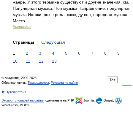
жанре. У этого термина существуют и другие значения, см.
Популярная музыка. Поп музыка Направление: популярная
музыка Истоки: рок н ролл, джаз, ду воп, народная музыка
Место …
Википедия
Страницы
Следующая
→
1
2
3
4
5
6
7
8
9
10
11
12
13
© Академик, 2000-2026
18+
Обратная связь:
Техподдержка
,
Реклама на сайте
👣 Путешествия
Экспорт словарей на сайты
, сделанные на PHP,
Joomla,
Drupal,
WordPress, MODx.