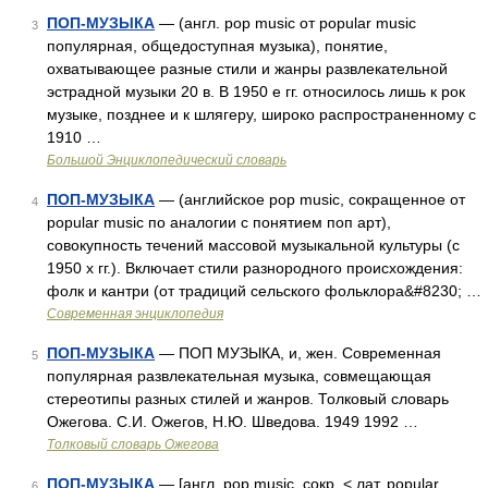
ПОП-МУЗЫКА
— (англ. pop music от popular music
3
популярная, общедоступная музыка), понятие,
охватывающее разные стили и жанры развлекательной
эстрадной музыки 20 в. В 1950 е гг. относилось лишь к рок
музыке, позднее и к шлягеру, широко распространенному с
1910 …
Большой Энциклопедический словарь
ПОП-МУЗЫКА
— (английское pop music, сокращенное от
4
popular music по аналогии с понятием поп арт),
совокупность течений массовой музыкальной культуры (с
1950 х гг.). Включает стили разнородного происхождения:
фолк и кантри (от традиций сельского фольклора&#8230; …
Современная энциклопедия
ПОП-МУЗЫКА
— ПОП МУЗЫКА, и, жен. Современная
5
популярная развлекательная музыка, совмещающая
стереотипы разных стилей и жанров. Толковый словарь
Ожегова. С.И. Ожегов, Н.Ю. Шведова. 1949 1992 …
Толковый словарь Ожегова
ПОП-МУЗЫКА
— [англ. pop music, сокр. < лат. popular
6