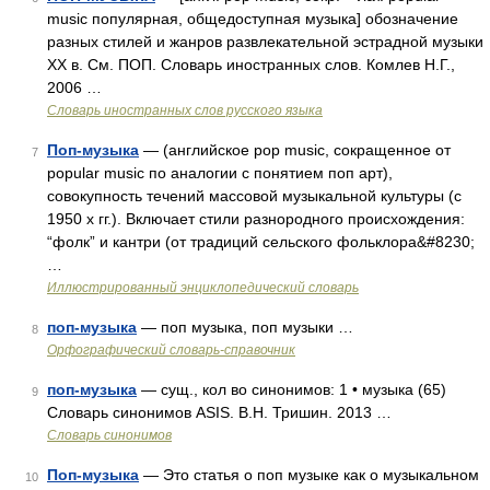
music популярная, общедоступная музыка] обозначение
разных стилей и жанров развлекательной эстрадной музыки
XX в. См. ПОП. Словарь иностранных слов. Комлев Н.Г.,
2006 …
Словарь иностранных слов русского языка
Поп-музыка
— (английское pop music, сокращенное от
7
popular music по аналогии с понятием поп арт),
совокупность течений массовой музыкальной культуры (с
1950 х гг.). Включает стили разнородного происхождения:
“фолк” и кантри (от традиций сельского фольклора&#8230;
…
Иллюстрированный энциклопедический словарь
поп-музыка
— поп музыка, поп музыки …
8
Орфографический словарь-справочник
поп-музыка
— сущ., кол во синонимов: 1 • музыка (65)
9
Словарь синонимов ASIS. В.Н. Тришин. 2013 …
Словарь синонимов
Поп-музыка
— Это статья о поп музыке как о музыкальном
10