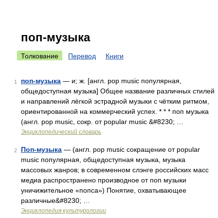
поп-музыка
Толкование
Перевод
Книги
поп-музыка
— и; ж. [англ. pop music популярная,
1
общедоступная музыка] Общее название различных стилей
и направлений лёгкой эстрадной музыки с чётким ритмом,
ориентированной на коммерческий успех. * * * поп музыка
(англ. рор music, сокр. от popular music &#8230; …
Энциклопедический словарь
Поп-музыка
— (англ. pop music сокращение от popular
2
music популярная, общедоступная музыка, музыка
массовых жанров; в современном слэнге российских масс
медиа распространено производное от поп музыки
уничижительное «попса») Понятие, охватывающее
различные&#8230; …
Энциклопедия культурологии